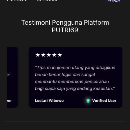
Testimoni Pengguna Platform
PUTRI69
★★★★★
ni
"Tips manajemen utang yang dibagikan
lai
benar-benar logis dan sangat
membantu memberikan pencerahan
bagi siapa saja yang sedang kesulitan."
ewer
Lestari Wibowo
Verified User