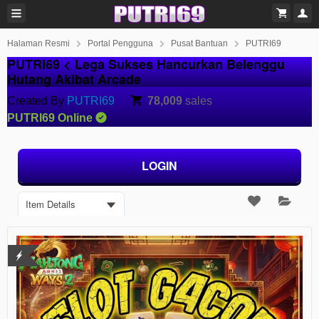
Halaman Resmi
Portal Pengguna
Pusat Bantuan
PUTRI69
PUTRI69 < Lega Sukses Hancurkan Belenggu
Hutang Akibat Arcade
Created By
PUTRI69
78,009
sales
PUTRI69 Online
LOGIN
Item Details