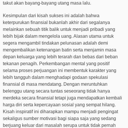
takut akan bayang-bayang utang masa lalu.
Kesimpulan dari kisah sukses ini adalah bahwa
keterpurukan finansial bukanlah akhir dari segalanya
melainkan sebuah titik balik untuk menjadi pribadi yang
lebih bijak dalam mengelola uang. Alasan utama untuk
segera mengambil tindakan pelunasan adalah demi
mengembalikan ketenangan batin serta menjamin masa
depan keluarga yang lebih terarah dan bebas dari beban
tekanan penagih. Perkembangan mental yang positif
selama proses perjuangan ini membentuk karakter yang
lebih tangguh dalam menghadapi godaan spekulasi
finansial di masa mendatang. Dengan meruntuhkan
belenggu utang secara tuntas seseorang tidak hanya
merdeka secara finansial tetapi juga mendapatkan kembali
harga diri serta kepercayaan sosial yang sempat hilang.
Kisah inspiratif ini diharapkan mampu menjadi pengingat
sekaligus sumber motivasi bagi siapa saja yang sedang
berjuang keluar dari masalah serupa untuk tidak pernah