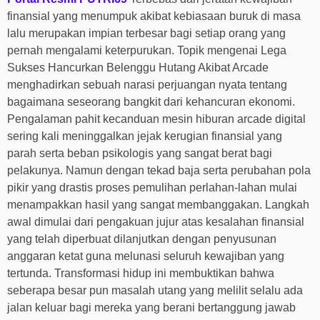
finansial yang menumpuk akibat kebiasaan buruk di masa
lalu merupakan impian terbesar bagi setiap orang yang
pernah mengalami keterpurukan. Topik mengenai Lega
Sukses Hancurkan Belenggu Hutang Akibat Arcade
menghadirkan sebuah narasi perjuangan nyata tentang
bagaimana seseorang bangkit dari kehancuran ekonomi.
Pengalaman pahit kecanduan mesin hiburan arcade digital
sering kali meninggalkan jejak kerugian finansial yang
parah serta beban psikologis yang sangat berat bagi
pelakunya. Namun dengan tekad baja serta perubahan pola
pikir yang drastis proses pemulihan perlahan-lahan mulai
menampakkan hasil yang sangat membanggakan. Langkah
awal dimulai dari pengakuan jujur atas kesalahan finansial
yang telah diperbuat dilanjutkan dengan penyusunan
anggaran ketat guna melunasi seluruh kewajiban yang
tertunda. Transformasi hidup ini membuktikan bahwa
seberapa besar pun masalah utang yang melilit selalu ada
jalan keluar bagi mereka yang berani bertanggung jawab