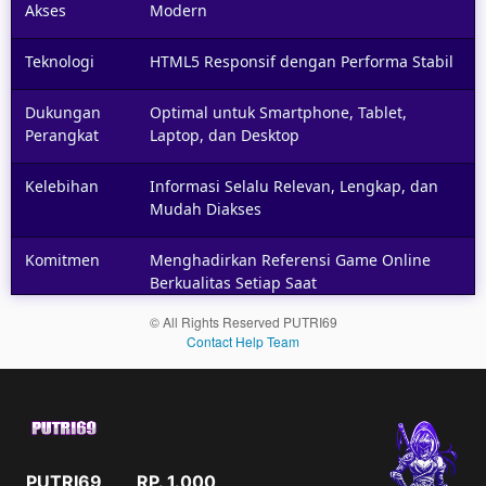
support
Akses
Modern
khusus
dari tim
Teknologi
HTML5 Responsif dengan Performa Stabil
PUTRI69.
Dukungan
Optimal untuk Smartphone, Tablet,
Perangkat
Laptop, dan Desktop
Kelebihan
Informasi Selalu Relevan, Lengkap, dan
Mudah Diakses
Komitmen
Menghadirkan Referensi Game Online
Berkualitas Setiap Saat
© All Rights Reserved PUTRI69
Contact Help Team
PUTRI69
RP. 1.000